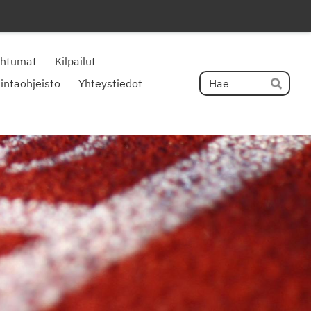
ahtumat
Kilpailut
Hak
intaohjeisto
Yhteystiedot
Hae