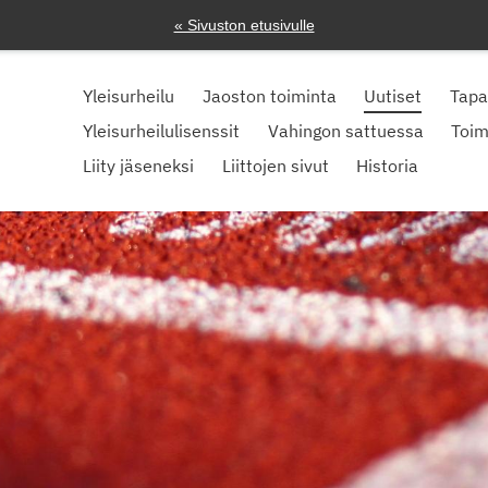
« Sivuston etusivulle
Yleisurheilu
Jaoston toiminta
Uutiset
Tap
Yleisurheilulisenssit
Vahingon sattuessa
Toim
Liity jäseneksi
Liittojen sivut
Historia