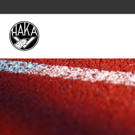
Siirry
sivun
sisältöön
Valkeakosken Haka