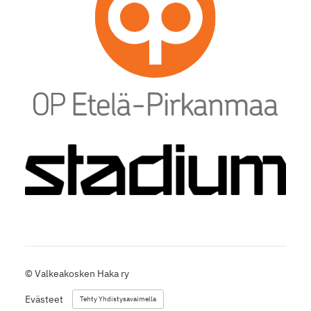
©
Valkeakosken Haka ry
Evästeet
Tehty Yhdistysavaimella