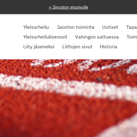
« Sivuston etusivulle
Yleisurheilu
Jaoston toiminta
Uutiset
Tap
Yleisurheilulisenssit
Vahingon sattuessa
Toim
Liity jäseneksi
Liittojen sivut
Historia