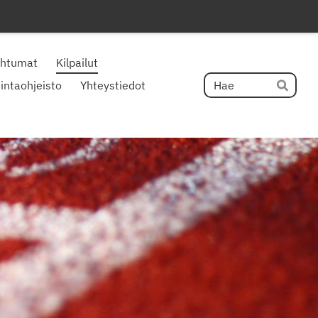
ahtumat
Kilpailut
Hak
intaohjeisto
Yhteystiedot
Hae