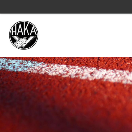
Siirry
sivun
sisältöön
Valkeakosken Haka