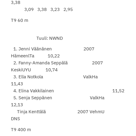
3,38
3,09 3,38 3,23 2,95
T9 60 m
Tuuli: NWND
1. Jenni Väänänen 2007
HämeenlTa 10,22
2. Fanny-Amanda Seppälä 2007
KeskiUYU 10,74
3. Ella Notkola ValkHa
11,43
4. Elina Vakkilainen 11,52
5. Senja Seppänen ValkHa
12,13
Tinja Kenttälä 2007 VehmU
DNS
T9 400 m