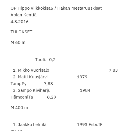
OP Hippo Viikkokisa5 / Hakan mestaruuskisat
Apian Kenttä
4.8.2016
TULOKSET
M 60 m
Tuuli: -0,2
1. Mikko Vuorisalo 7,83
2. Matti Kuusjärvi 1979
TampPy 7,88
3. Sampo Kiviharju 1984
HämeenlTa 8,29
M 400 m
1. Jaakko Lehtilä 1993 EsboIF