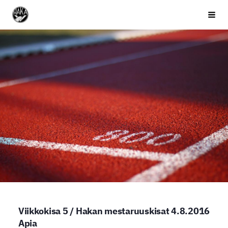
Siirry
Valkeakosken Haka
Haku 
sivun
sisältöön
Viikkokisa 5 / Hakan mestaruuskisat 4.8.2016
Apia