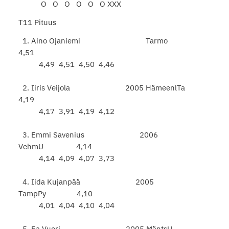
O O O O O O XXX
T11 Pituus
1. Aino Ojaniemi Tarmo
4,51
4,49 4,51 4,50 4,46
2. Iiris Veijola 2005 HämeenlTa
4,19
4,17 3,91 4,19 4,12
3. Emmi Savenius 2006
VehmU 4,14
4,14 4,09 4,07 3,73
4. Iida Kujanpää 2005
TampPy 4,10
4,01 4,04 4,10 4,04
5. Ea Vuori 2005 MäntsU