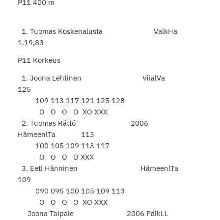
P11 400 m
1. Tuomas Koskenalusta ValkHa
1.19,83
P11 Korkeus
1. Joona Lehtinen ViialVa
125
109 113 117 121 125 128
O O O O XO XXX
2. Tuomas Rättö 2006
HämeenlTa 113
100 105 109 113 117
O O O O XXX
3. Eeti Hänninen HämeenlTa
109
090 095 100 105 109 113
O O O O XO XXX
Joona Taipale 2006 PälkLL