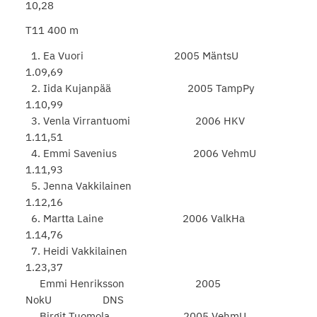
10,28
T11 400 m
1. Ea Vuori 2005 MäntsU
1.09,69
2. Iida Kujanpää 2005 TampPy
1.10,99
3. Venla Virrantuomi 2006 HKV
1.11,51
4. Emmi Savenius 2006 VehmU
1.11,93
5. Jenna Vakkilainen
1.12,16
6. Martta Laine 2006 ValkHa
1.14,76
7. Heidi Vakkilainen
1.23,37
Emmi Henriksson 2005
NokU DNS
Birgit Tuomola 2005 VehmU