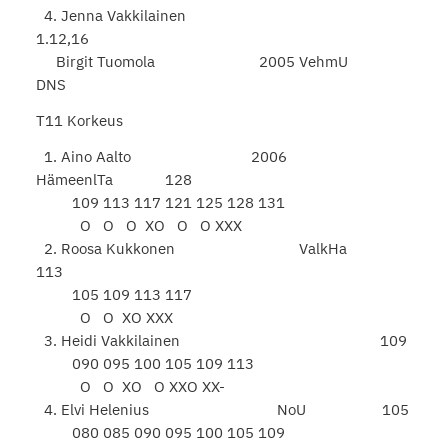
4. Jenna Vakkilainen
1.12,16
Birgit Tuomola 2005 VehmU
DNS
T11 Korkeus
1. Aino Aalto 2006
HämeenlTa 128
109 113 117 121 125 128 131
O O O XO O O XXX
2. Roosa Kukkonen ValkHa
113
105 109 113 117
O O XO XXX
3. Heidi Vakkilainen 109
090 095 100 105 109 113
O O XO O XXO XX-
4. Elvi Helenius NoU 105
080 085 090 095 100 105 109