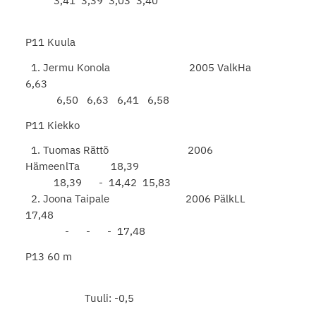
3,41 3,39 3,03 3,40
P11 Kuula
1. Jermu Konola 2005 ValkHa
6,63
6,50 6,63 6,41 6,58
P11 Kiekko
1. Tuomas Rättö 2006
HämeenlTa 18,39
18,39 - 14,42 15,83
2. Joona Taipale 2006 PälkLL
17,48
- - - 17,48
P13 60 m
Tuuli: -0,5