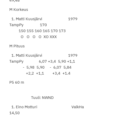
49,48
M Korkeus
1. Matti Kuusjärvi 1979
TampPy 170
150 155 160 165 170 173
O O O O XO XXX
M Pituus
1. Matti Kuusjärvi 1979
TampPy 6,07 +3,4 5,90 +1,1
- 5,98 5,90 - 6,07 5,84
+2,2 +1,1 +3,4 +1.4
P5 60 m
Tuuli: NWND
1. Eino Motturi ValkHa
14,50