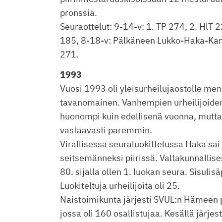
pronssia.
Seuraottelut: 9-14-v: 1. TP 274, 2. HlT 
185, 8-18-v: Pälkäneen Lukko-Haka-Ka
271.
1993
Vuosi 1993 oli yleisurheilujaostolle me
tavanomainen. Vanhempien urheilijoide
huonompi kuin edellisenä vuonna, mutt
vastaavasti paremmin.
Virallisessa seuraluokittelussa Haka sai 
seitsemänneksi piirissä. Valtakunnallis
80. sijalla ollen 1. luokan seura. Sisulis
Luokiteltuja urheilijoita oli 25.
Naistoimikunta järjesti SVUL:n Hämeen pii
jossa oli 160 osallistujaa. Kesällä järjes