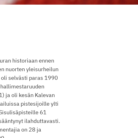
uran historiaan ennen
en nuorten yleisurheilun
 oli selvästi paras 1990
n hallimestaruuden
) ja oli kesän Kalevan
luissa pistesijoille ylti
Sisulisäpisteille 61
sääntynyt ilahduttavasti.
mentajia on 28 ja