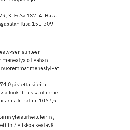
229, 3. FoSa 187, 4. Haka
ngasalan Kisa 151-309-
nestyksen suhteen
n menestys oli vähän
a nuoremmat menestyivät
74,0 pistettä sijoittuen
essa luokittelussa olimme
äpisteitä kerättiin 1067,5.
rin yleisurheiluleirin ,
tettiin 7 viikkoa kestävä