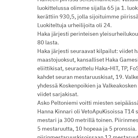
luokittelussa olimme sijalla 65 ja 1. luok
kerättiin 930,5, jolla sijoituimme piiris
Luokiteltuja urheilijoita oli 24.
Haka järjesti perinteisen yleisurheilukoul
80 lasta.
Haka järjesti seuraavat kilpailut: viidet h
maastojuoksut, kansalliset Haka Gamesi
eliittikisat, seuraottelu Haka-HlT, TP, F
kahdet seuran mestaruuskisat, 19. Valk
yhdessä Koskenpoikien ja Valkeakosken
viidet sarjakisat.
Asko Peltoniemi voitti miesten seipää
Hanna Kinnari oli VetoApuKisoissa T14 s
mestari ja 300 metrillä toinen. Piirinme
5 mestaruutta, 10 hopeaa ja 5 pronssia. S
piirinmestaruuskisoissaan 12 mestaruut