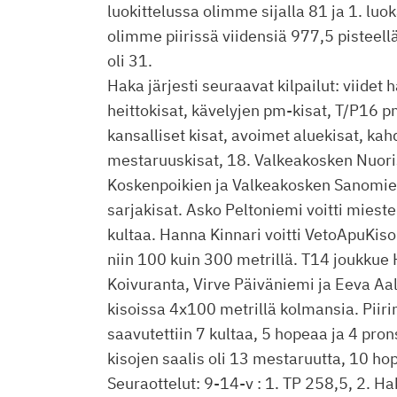
luokittelussa olimme sijalla 81 ja 1. luo
olimme piirissä viidensiä 977,5 pisteellä.
oli 31.
Haka järjesti seuraavat kilpailut: viidet 
heittokisat, kävelyjen pm-kisat, T/P16 p
kansalliset kisat, avoimet aluekisat, ka
mestaruuskisat, 18. Valkeakosken Nuori
Koskenpoikien ja Valkeakosken Sanomien
sarjakisat. Asko Peltoniemi voitti miest
kultaa. Hanna Kinnari voitti VetoApuKiso
niin 100 kuin 300 metrillä. T14 joukkue 
Koivuranta, Virve Päiväniemi ja Eeva Aa
kisoissa 4x100 metrillä kolmansia. Piir
saavutettiin 7 kultaa, 5 hopeaa ja 4 pron
kisojen saalis oli 13 mestaruutta, 10 ho
Seuraottelut: 9-14-v : 1. TP 258,5, 2. Ha