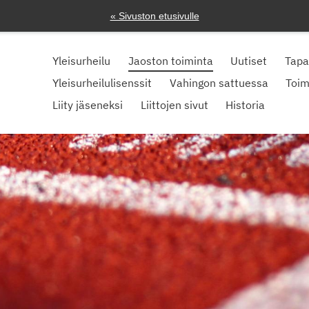
« Sivuston etusivulle
Yleisurheilu
Jaoston toiminta
Uutiset
Tap
Yleisurheilulisenssit
Vahingon sattuessa
Toim
Liity jäseneksi
Liittojen sivut
Historia