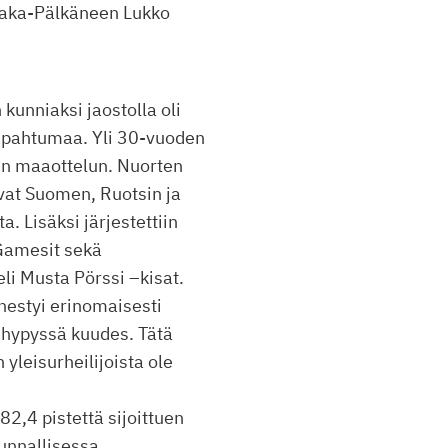
Haka-Pälkäneen Lukko
kunniaksi jaostolla oli
apahtumaa. Yli 30-vuoden
en maaottelun. Nuorten
vat Suomen, Ruotsin ja
a. Lisäksi järjestettiin
 Gamesit sekä
eli Musta Pörssi –kisat.
nestyi erinomaisesti
shypyssä kuudes. Tätä
yleisurheilijoista ole
82,4 pistettä sijoittuen
unnallisessa