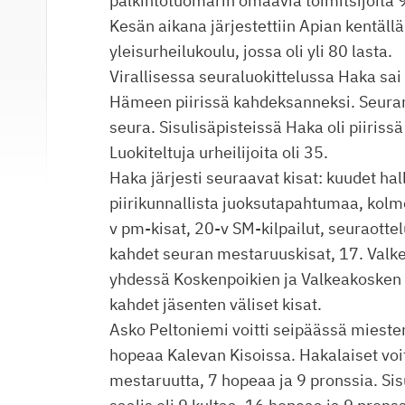
palkintotuomarin omaavia toimitsijoita 
Kesän aikana järjestettiin Apian kentällä
yleisurheilukoulu, jossa oli yli 80 lasta.
Virallisessa seuraluokittelussa Haka sai 
Hämeen piirissä kahdeksanneksi. Seura
seura. Sisulisäpisteissä Haka oli piiriss
Luokiteltuja urheilijoita oli 35.
Haka järjesti seuraavat kisat: kuudet hal
piirikunnallista juoksutapahtumaa, kolme
v pm-kisat, 20-v SM-kilpailut, seuraott
kahdet seuran mestaruuskisat, 17. Valk
yhdessä Koskenpoikien ja Valkeakosken
kahdet jäsenten väliset kisat.
Asko Peltoniemi voitti seipäässä mieste
hopeaa Kalevan Kisoissa. Hakalaiset voi
mestaruutta, 7 hopeaa ja 9 pronssia. Sis