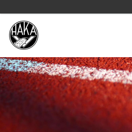
Siirry
sivun
sisältöön
Valkeakosken Haka