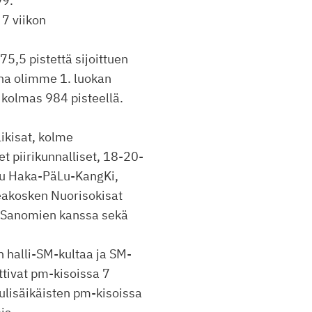
99.
 7 viikon
75,5 pistettä sijoittuen
na olimme 1. luokan
ä kolmas 984 pisteellä.
likisat, kolme
t piirikunnalliset, 18-20-
elu Haka-PäLu-KangKi,
eakosken Nuorisokisat
 Sanomien kanssa sekä
n halli-SM-kultaa ja SM-
ttivat pm-kisoissa 7
ulisäikäisten pm-kisoissa