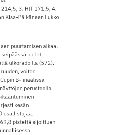
sia.
 214,5, 3. HlT 171,5, 4.
an Kisa-Pälkäneen Lukko
aisen puurtamisen aikaa.
i seipäässä uudet
tä ulkoradoilla (572).
aruuden, voiton
Cupin B-finaalissa
näyttöjen perusteella
ukkaantuminen
rjesti kesän
0 osallistujaa.
69,8 pistettä sijoittuen
unnallisessa