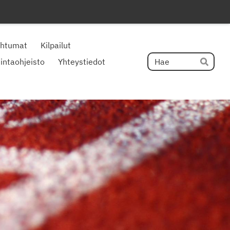
ahtumat
Kilpailut
Hak
intaohjeisto
Yhteystiedot
Hae