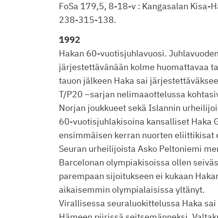
FoSa 179,5, 8-18-v : Kangasalan Kisa-
238-315-138.
1992
Hakan 60-vuotisjuhlavuosi. Juhlavuoden 
järjestettävänään kolme huomattavaa t
tauon jälkeen Haka sai järjestettäväkse
T/P20 –sarjan nelimaaottelussa kohtasi
Norjan joukkueet sekä Islannin urheilijoit
60-vuotisjuhlakisoina kansalliset Haka
ensimmäisen kerran nuorten eliittikisat 
Seuran urheilijoista Asko Peltoniemi me
Barcelonan olympiakisoissa ollen seivä
parempaan sijoitukseen ei kukaan Hakan 
aikaisemmin olympialaisissa yltänyt.
Virallisessa seuraluokittelussa Haka sai 
Hämeen piirissä seitsemänneksi. Valtak