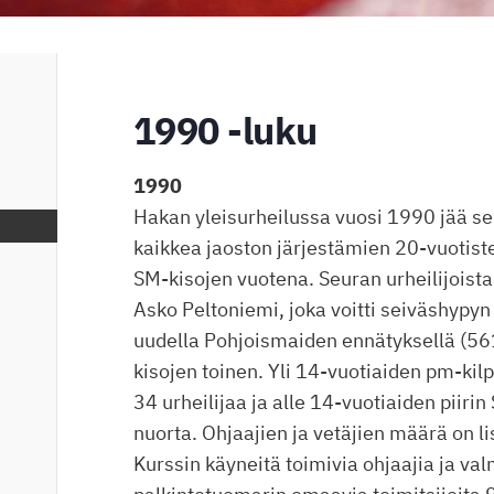
1990 -luku
1990
Hakan yleisurheilussa vuosi 1990 jää se
kaikkea jaoston järjestämien 20-vuotist
SM-kisojen vuotena. Seuran urheilijoista
Asko Peltoniemi, joka voitti seiväshypy
uudella Pohjoismaiden ennätyksellä (561
kisojen toinen. Yli 14-vuotiaiden pm-kilpai
34 urheilijaa ja alle 14-vuotiaiden piirin 
nuorta. Ohjaajien ja vetäjien määrä on li
Kurssin käyneitä toimivia ohjaajia ja val