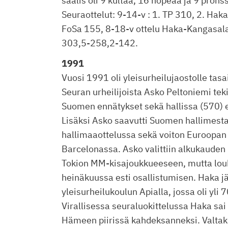
saalis oli 9 kultaa, 16 hopeaa ja 9 prons
Seuraottelut: 9-14-v : 1. TP 310, 2. Haka
FoSa 155, 8-18-v ottelu Haka-Kangasal
303,5-258,2-142.
1991
Vuosi 1991 oli yleisurheilujaostolle tas
Seuran urheilijoista Asko Peltoniemi tek
Suomen ennätykset sekä hallissa (570) et
Lisäksi Asko saavutti Suomen hallimest
hallimaaottelussa sekä voiton Euroopan 
Barcelonassa. Asko valittiin alkukauden 
Tokion MM-kisajoukkueeseen, mutta lo
heinäkuussa esti osallistumisen. Haka jä
yleisurheilukoulun Apialla, jossa oli yli 7
Virallisessa seuraluokittelussa Haka sai 
Hämeen piirissä kahdeksanneksi. Valtak