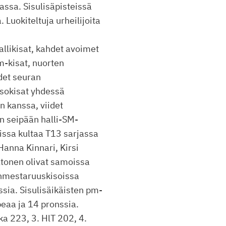
kassa. Sisulisäpisteissä
 Luokiteltuja urheilijoita
hallikisat, kahdet avoimet
m-kisat, nuorten
hdet seuran
sokisat yhdessä
 kanssa, viidet
en seipään halli-SM-
issa kultaa T13 sarjassa
Hanna Kinnari, Kirsi
ltonen olivat samoissa
inmestaruuskisoissa
ssia. Sisulisäikäisten pm-
peaa ja 14 pronssia.
ka 223, 3. HlT 202, 4.