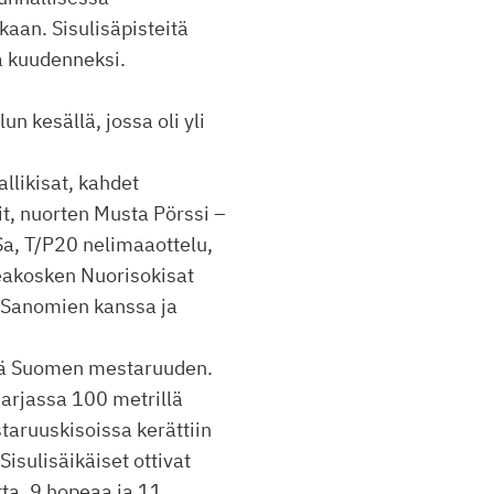
kaan. Sisulisäpisteitä
sä kuudenneksi.
un kesällä, jossa oli yli
allikisat, kahdet
t, nuorten Musta Pörssi –
oSa, T/P20 nelimaaottelu,
eakosken Nuorisokisat
 Sanomien kanssa ja
ssä Suomen mestaruuden.
arjassa 100 metrillä
staruuskisoissa kerättiin
isulisäikäiset ottivat
ta, 9 hopeaa ja 11