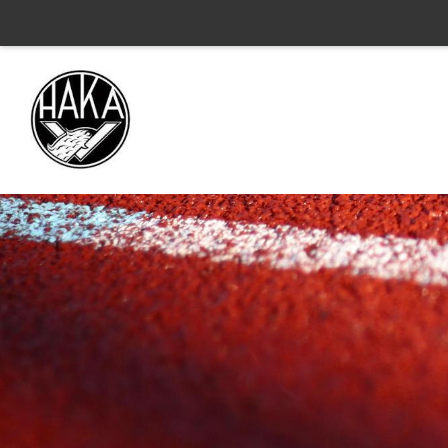
Siirry
sivun
sisältöön
Valkeakosken Haka