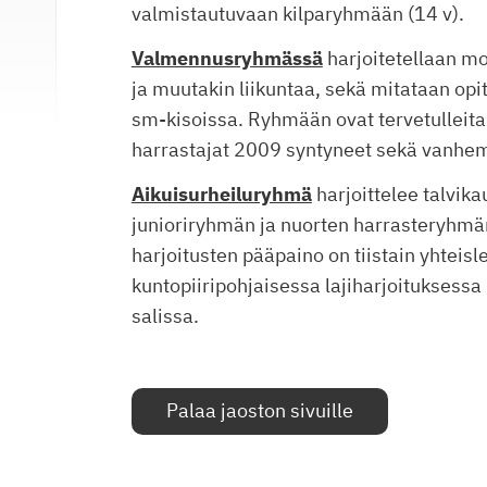
valmistautuvaan kilparyhmään (14 v).
Valmennusryhmässä
harjoitetellaan mo
ja muutakin liikuntaa, sekä mitataan opit
sm-kisoissa. Ryhmään ovat tervetulleita
harrastajat 2009 syntyneet sekä vanh
Aikuisurheiluryhmä
harjoittelee talvi
junioriryhmän ja nuorten harrasteryhmä
harjoitusten pääpaino on tiistain yhteisl
kuntopiiripohjaisessa lajiharjoituksess
salissa.
Palaa jaoston sivuille