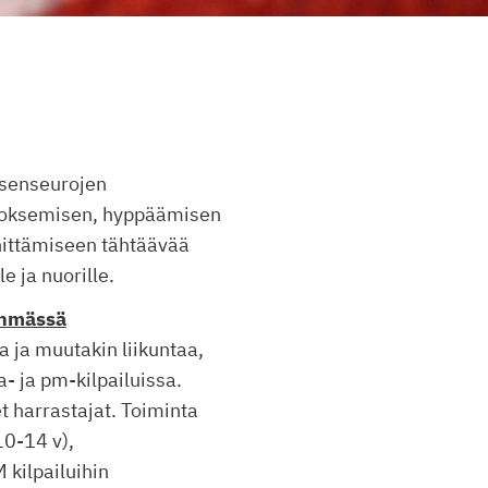
äsenseurojen
juoksemisen, hyppäämisen
ehittämiseen tähtäävää
e ja nuorille.
yhmässä
a ja muutakin liikuntaa,
- ja pm-kilpailuissa.
t harrastajat. Toiminta
10-14 v),
 kilpailuihin