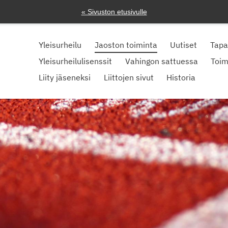
« Sivuston etusivulle
Yleisurheilu
Jaoston toiminta
Uutiset
Tap
Yleisurheilulisenssit
Vahingon sattuessa
Toim
Liity jäseneksi
Liittojen sivut
Historia