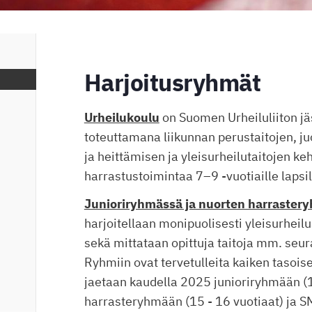
Harjoitusryhmät
Urheilukoulu
on Suomen Urheiluliiton j
toteuttamana liikunnan perustaitojen, 
ja heittämisen ja yleisurheilutaitojen k
harrastustoimintaa 7–9 -vuotiaille lapsill
Junioriryhmässä ja nuorten harraster
harjoitellaan monipuolisesti yleisurheilu
sekä mittataan opittuja taitoja mm. seura
Ryhmiin ovat tervetulleita kaiken tasoise
jaetaan kaudella 2025 junioriryhmään (
harrasteryhmään (15 - 16 vuotiaat) ja SM