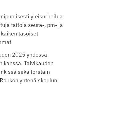
nipuolisesti yleisurheilua
tuja taitoja seura-, pm- ja
 kaiken tasoiset
emmat
kauden 2025 yhdessä
n kanssa. Talvikauden
enkissä sekä torstain
a Roukon yhtenäiskoulun