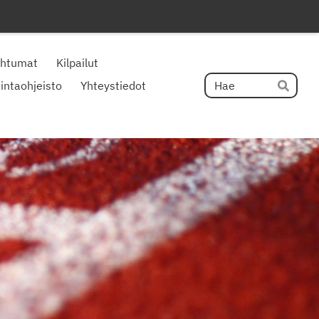
ahtumat
Kilpailut
Hak
intaohjeisto
Yhteystiedot
Hae