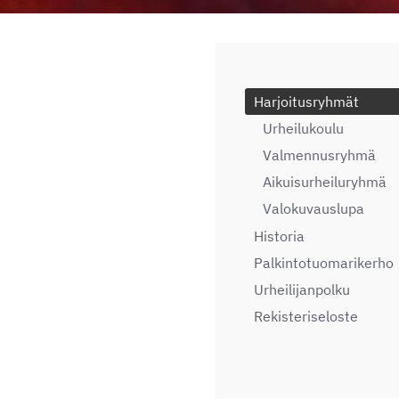
Harjoitusryhmät
Urheilukoulu
Valmennusryhmä
Aikuisurheiluryhmä
Valokuvauslupa
Historia
Palkintotuomarikerho
Urheilijanpolku
Rekisteriseloste