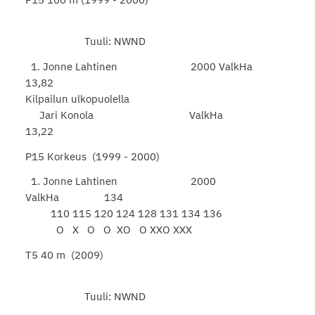
Tuuli: NWND
1. Jonne Lahtinen 2000 ValkHa
13,82
Kilpailun ulkopuolella
Jari Konola ValkHa
13,22
P15 Korkeus (1999 - 2000)
1. Jonne Lahtinen 2000
ValkHa 134
110 115 120 124 128 131 134 136
O X O O XO O XXO XXX
T5 40 m (2009)
Tuuli: NWND