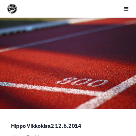
Siirry
Valkeakosken Haka
Haku 
sivun
sisältöön
Hippo Vikkokisa2 12.6.2014