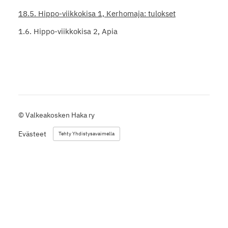
18.5. Hippo-viikkokisa 1, Kerhomaja: tulokset
1.6. Hippo-viikkokisa 2, Apia
©
Valkeakosken Haka ry
Evästeet
Tehty Yhdistysavaimella