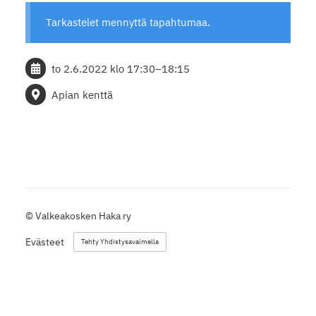
Tarkastelet mennyttä tapahtumaa.
to 2.6.2022
klo 17:30
–
18:15
Apian kenttä
©
Valkeakosken Haka ry
Evästeet
Tehty Yhdistysavaimella