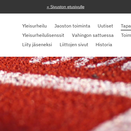
« Sivuston etusivulle
Yleisurheilu
Jaoston toiminta
Uutiset
Tap
Yleisurheilulisenssit
Vahingon sattuessa
Toim
Liity jäseneksi
Liittojen sivut
Historia