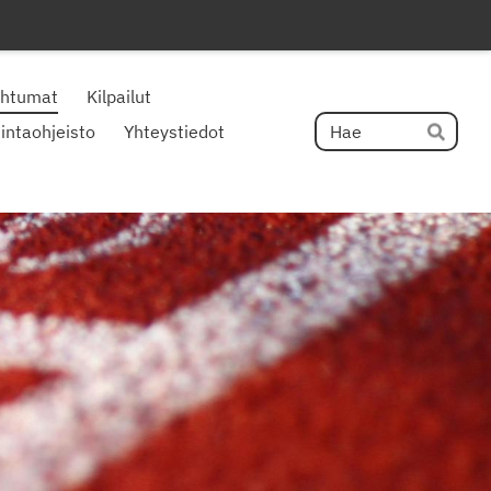
ahtumat
Kilpailut
Hak
intaohjeisto
Yhteystiedot
Hae