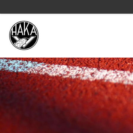
Siirry
sivun
sisältöön
Valkeakosken Haka