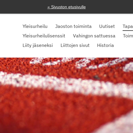
« Sivuston etusivulle
Yleisurheilu
Jaoston toiminta
Uutiset
Tap
Yleisurheilulisenssit
Vahingon sattuessa
Toim
Liity jäseneksi
Liittojen sivut
Historia