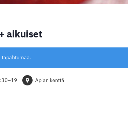
 aikuiset
ä tapahtumaa.
7:30
–
19
Apian kenttä