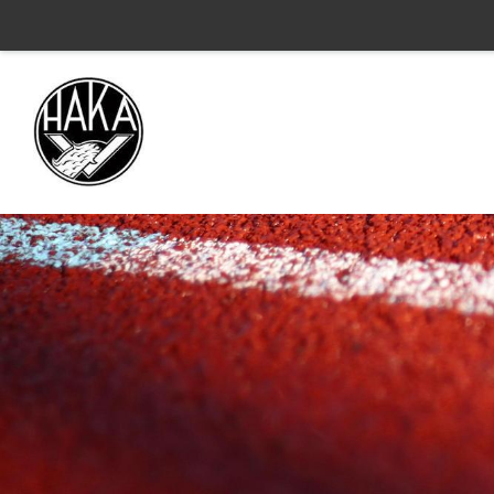
Siirry
sivun
sisältöön
Valkeakosken Haka