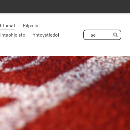
ahtumat
Kilpailut
Hak
intaohjeisto
Yhteystiedot
Hae