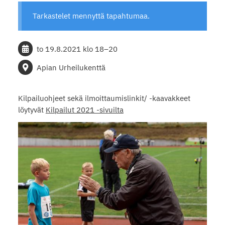
Tarkastelet mennyttä tapahtumaa.
to 19.8.2021
klo 18
–
20
Apian Urheilukenttä
Kilpailuohjeet sekä ilmoittaumislinkit/ -kaavakkeet
löytyvät
Kilpailut 2021 -sivuilta