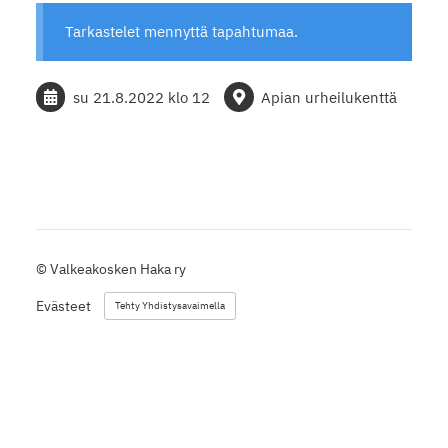
Tarkastelet mennyttä tapahtumaa.
su 21.8.2022
klo 12
Apian urheilukenttä
©
Valkeakosken Haka ry
Evästeet
Tehty Yhdistysavaimella