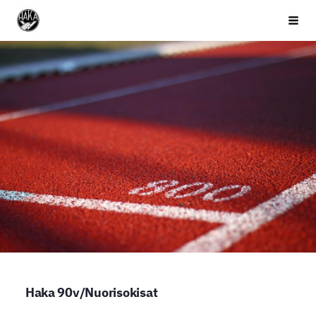
Siirry
Valkeakosken Haka
Haku 
sivun
sisältöön
Haka 90v/Nuorisokisat