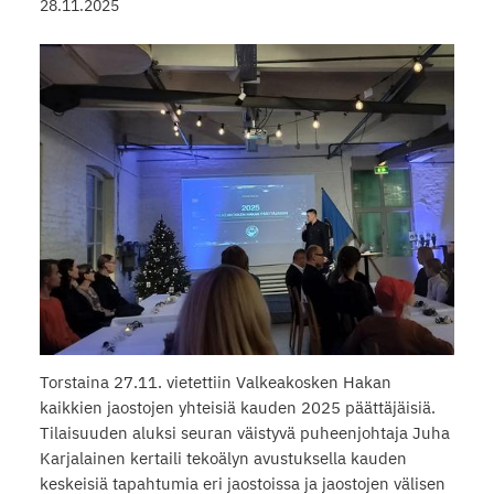
28.11.2025
Torstaina 27.11. vietettiin Valkeakosken Hakan
kaikkien jaostojen yhteisiä kauden 2025 päättäjäisiä.
Tilaisuuden aluksi seuran väistyvä puheenjohtaja Juha
Karjalainen kertaili tekoälyn avustuksella kauden
keskeisiä tapahtumia eri jaostoissa ja jaostojen välisen