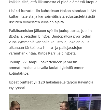
kaikkia siitä, että liikunnasta ei pidä elämässä luopua.
Lisäksi luovutettiin kahdeksan Hakan standaaria SM-
kultamitaleista ja kansainvälisistä edustustehtävistä
useiden viimeisten vuosien ajalta.
Palkitsemisten jälkeen syötiin joulupuuroa, juotiin
glögiä ja pelattiin bingoa. Bingopalloja pyöritettiin
vuosikymmeniä vanhalla kalustolla, joka on ollut
aikanaan tärkeä osa hiihto- ja pallojaostojen
varainhankintaa. Kiitos Karrille bingosta!
Joulupukki saapui paketteineen ja varsin
ammattimaisella tavalla laulatti yleisöä ennen
kotiinlähtöä.
Upeat puitteet yli 120 hakalaiselle tarjosi Ravintola
Myllysaari.