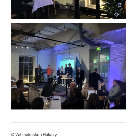
©
Valkeakosken Haka ry