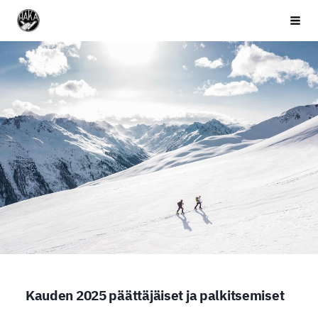
Siirry
Valkeakosken Haka
Haku 
sivun
sisältöön
Kauden 2025 päättäjäiset ja palkitsemiset