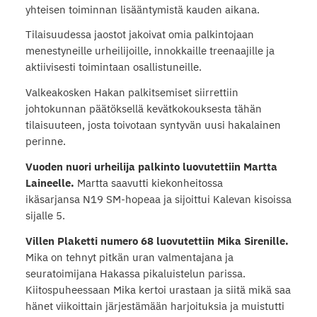
yhteisen toiminnan lisääntymistä kauden aikana.
Tilaisuudessa jaostot jakoivat omia palkintojaan
menestyneille urheilijoille, innokkaille treenaajille ja
aktiivisesti toimintaan osallistuneille.
Valkeakosken Hakan palkitsemiset siirrettiin
johtokunnan päätöksellä kevätkokouksesta tähän
tilaisuuteen, josta toivotaan syntyvän uusi hakalainen
perinne.
Vuoden nuori urheilija palkinto luovutettiin Martta
Laineelle.
Martta saavutti kiekonheitossa
ikäsarjansa N19 SM-hopeaa ja sijoittui Kalevan kisoissa
sijalle 5.
Villen Plaketti numero 68 luovutettiin Mika Sirenille.
Mika on tehnyt pitkän uran valmentajana ja
seuratoimijana Hakassa pikaluistelun parissa.
Kiitospuheessaan Mika kertoi urastaan ja siitä mikä saa
hänet viikoittain järjestämään harjoituksia ja muistutti