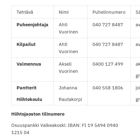
Tehtävä
Nimi
Puhelinnumero
S
Puheenjohtaja
Ahti
040 727 8487
av
Vuorinen
Kilpailut
Ahti
040 727 8487
av
Vuorinen
Valmennus
Akseli
0400 127 499
a
Vuorinen
g
Pantterit
Johanna
040 558 1806
j
Hiihtokoulu
Rautakorpi
g
Hiihtojaoston tilinumero
Osuuspankki Valkeakoski: IBAN: FI 19 5494 0940
1215 04