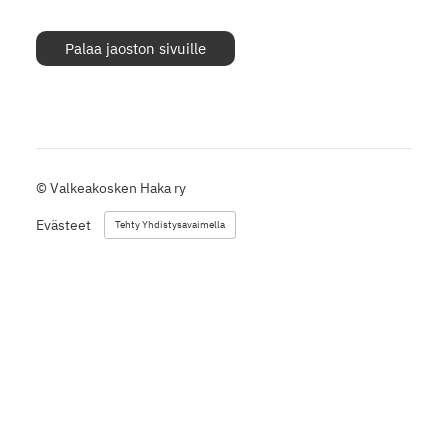
Palaa jaoston sivuille
©
Valkeakosken Haka ry
Evästeet
Tehty Yhdistysavaimella