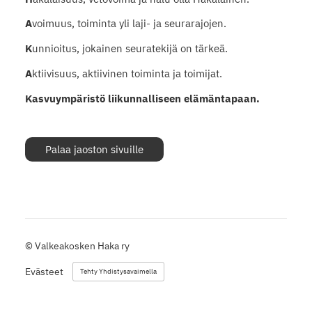
A
voimuus, toiminta yli laji- ja seurarajojen.
K
unnioitus, jokainen seuratekijä on tärkeä.
A
ktiivisuus, aktiivinen toiminta ja toimijat.
Kasvuympäristö liikunnalliseen elämäntapaan.
Palaa jaoston sivuille
©
Valkeakosken Haka ry
Evästeet
Tehty Yhdistysavaimella