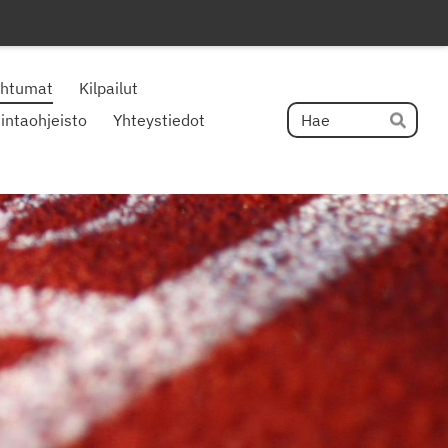
ahtumat
Kilpailut
Hak
intaohjeisto
Yhteystiedot
Hae