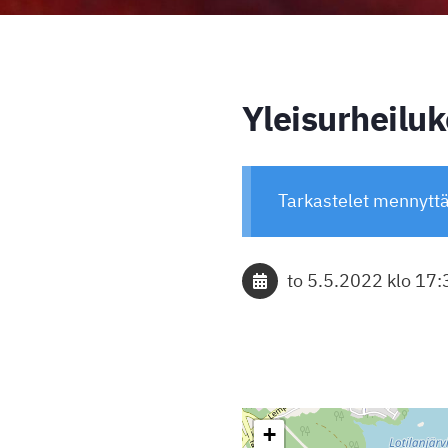
Yleisurheilu
Tarkastelet mennytt
to 5.5.2022
klo 17:
+