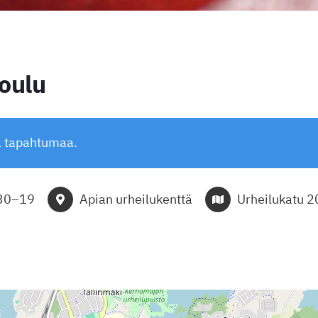
koulu
ä tapahtumaa.
30
–
19
Apian urheilukenttä
Urheilukatu 2