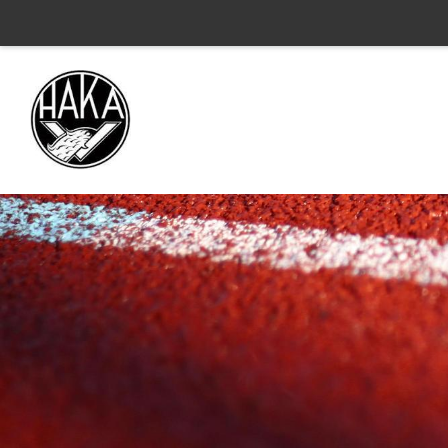
Siirry
sivun
sisältöön
Valkeakosken Haka