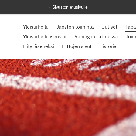
« Sivuston etusivulle
Yleisurheilu
Jaoston toiminta
Uutiset
Tap
Yleisurheilulisenssit
Vahingon sattuessa
Toim
Liity jäseneksi
Liittojen sivut
Historia