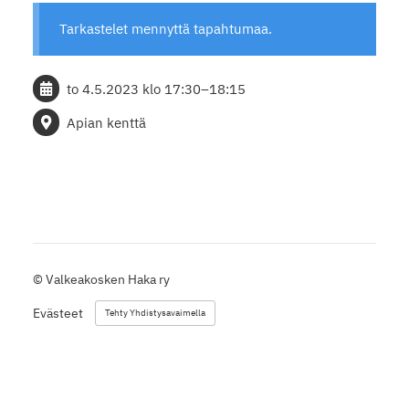
Tarkastelet mennyttä tapahtumaa.
to 4.5.2023
klo 17:30
–
18:15
Apian kenttä
©
Valkeakosken Haka ry
Evästeet
Tehty Yhdistysavaimella